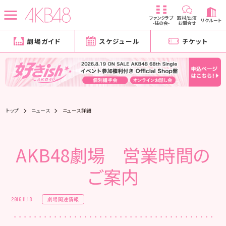
ファンクラブ
取材/出演
リクルート
-柱の会-
お問合せ
劇場ガイド
スケジュール
チケット
トップ
ニュース
ニュース詳細
AKB48劇場 営業時間の
ご案内
劇場関連情報
2016.11.18