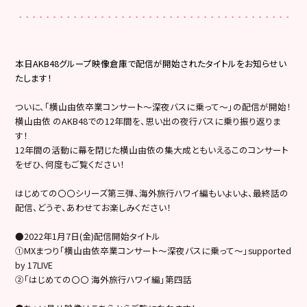
本日AKB48グループ映像倉庫で配信が開始されたタイトルをお知らせい
たします！
ついに、「横山由依卒業コンサート～深夜バスに乗って～」の配信が開始！
横山由依 のAKB48での12年間を、思い出の夜行バスに乗り振り返りま
す！
12年間の活動に幕を閉じた横山由依の集大成ともいえるこのコンサート
をぜひ、何度もご覧ください！
はじめての〇〇シリーズ第三弾、海外旅行ハワイ編もいよいよ、最終話の
配信、どうぞ、あわせてお楽しみください！
●2022年1月7日(金)配信開始タイトル
①MXまつり「横山由依卒業コンサート～深夜バスに乗って～」supported
by 17LIVE
②「はじめての〇〇 海外旅行ハワイ編」第四話