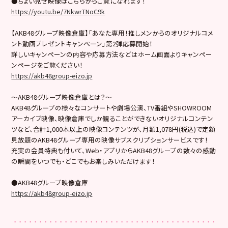
●ちょい見せ映像はこちらからご覧になれます！
https://youtu.be/7NkwrTNoC9k
【AKB48グループ映像倉庫】「あなた専用！推しメンからのオリジナルコメ
ント動画プレゼントキャンペーン」第2弾応募開始！
詳しいキャンペーンの内容や応募方法などはホーム画面よりキャンペー
ンページをご覧ください！
https://akb48group-eizo.jp
～AKB48グループ映像倉庫とは？～
AKB48グループの様々なコンサートや劇場公演、TV番組やSHOWROOM
アーカイブ映像、映像倉庫でしか観ることができないオリジナルコンテン
ツなど、合計1,000本以上の映像コンテンツが、月額1,078円(税込)で定額
見放題のAKB48グループ専用の映像サブスクリプションサービスです！
充実の会員特典も付いて、Web・アプリからAKB48グループの数々の感動
の瞬間をいつでも・どこでもお楽しみいただけます！
●AKB48グループ映像倉庫
https://akb48group-eizo.jp