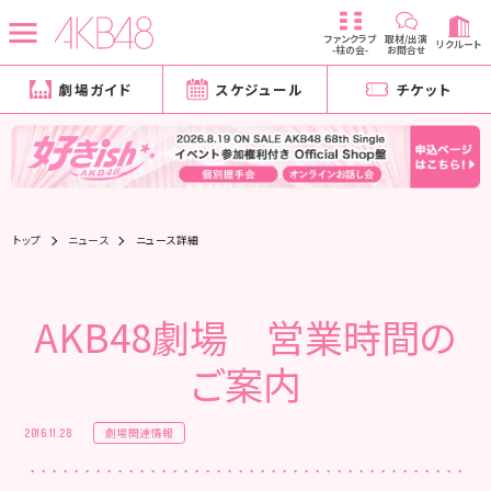
ファンクラブ
取材/出演
リクルート
-柱の会-
お問合せ
劇場ガイド
スケジュール
チケット
トップ
ニュース
ニュース詳細
AKB48劇場 営業時間の
ご案内
劇場関連情報
2016.11.28