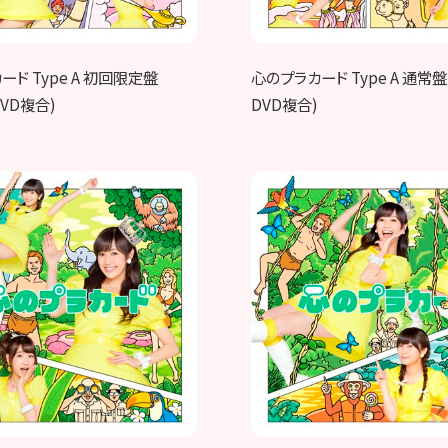
ド Type A 初回限定盤
心のプラカード Type A 通常盤
DVD複合)
DVD複合)