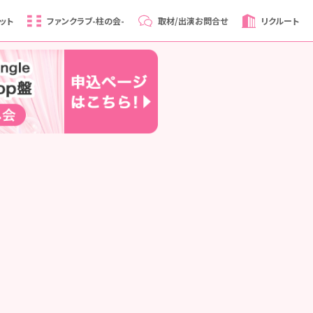
ット
ファンクラブ
-柱の会-
取材/出演
お問合せ
リクルート