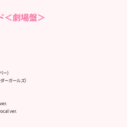
ド＜劇場盤＞
バー）
ンダーガールズ）
er.
al ver.