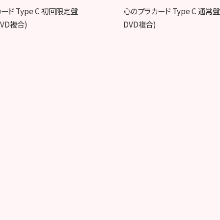
ド Type C 初回限定盤
心のプラカード Type C 通常盤
DVD複合)
DVD複合)