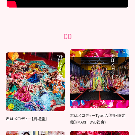
CD
君はメロディーType A【初回限定
君はメロディー【劇場盤】
盤】(MAXI＋DVD複合)