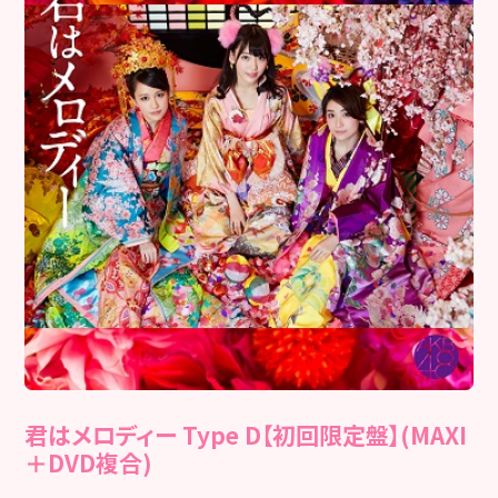
君はメロディー Type D【初回限定盤】(MAXI
＋DVD複合)