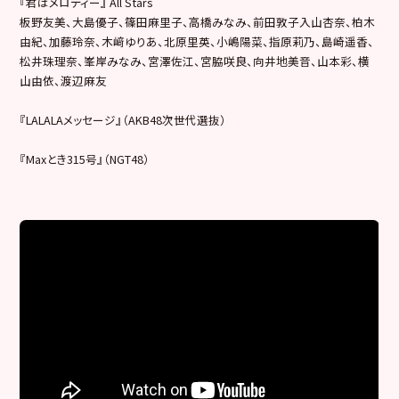
『君はメロディー』 All Stars
板野友美、大島優子、篠田麻里子、高橋みなみ、前田敦子入山杏奈、柏木
由紀、加藤玲奈、木﨑ゆりあ、北原里英、小嶋陽菜、指原莉乃、島崎遥香、
松井珠理奈、峯岸みなみ、宮澤佐江、宮脇咲良、向井地美音、山本彩、横
山由依、渡辺麻友
『LALALAメッセージ』（AKB48次世代選抜）
『Maxとき315号』（NGT48）