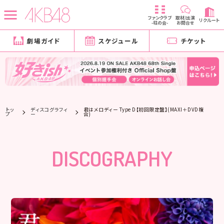
ファンクラブ
取材/出演
リクルート
-柱の会-
お問合せ
劇場ガイド
スケジュール
チケット
トッ
ディスコグラフィ
君はメロディー Type D【初回限定盤】(MAXI＋DVD複
プ
ー
合)
DISCOGRAPHY