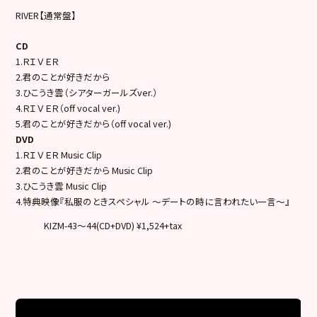
RIVER【通常盤】
CD
1.ＲＩＶＥＲ
2.君のことが好きだから
3.ひこうき雲（シアターガールズver.）
4.ＲＩＶＥＲ（off vocal ver.)
5.君のことが好きだから（off vocal ver.)
DVD
1.ＲＩＶＥＲ Music Clip
2.君のことが好きだから Music Clip
3.ひこうき雲 Music Clip
4.特典映像『私服のときスペシャル ～デートの時に言われたい一言～』
KIZM-43～44(CD+DVD) ¥1,524+tax