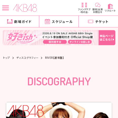
ファンクラブ
取材/出演
リクルート
-柱の会-
お問合せ
劇場ガイド
スケジュール
チケット
トップ
ディスコグラフィー
RIVER【通常盤】
DISCOGRAPHY