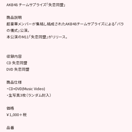
AKB48 チームサプライズ「失恋同盟」
商品説明
超豪華メンバーが集結し結成されたAKB48チームサプライズによる「バラ
の儀式」公演。
本公演のM11「失恋同盟」がリリース。
収録内容
CD 失恋同盟
DVD 失恋同盟
商品仕様
・CD+DVD(Music Video)
・生写真3枚（ランダム封入）
価格
￥1,000＋税
品番