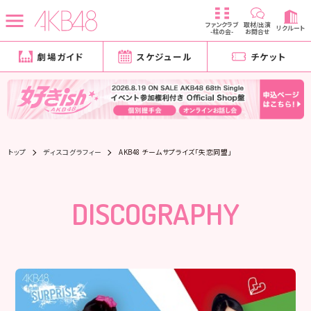
ファンクラブ
取材/出演
リクルート
-柱の会-
お問合せ
劇場ガイド
スケジュール
チケット
トップ
ディスコグラフィー
AKB48 チームサプライズ「失恋同盟」
DISCOGRAPHY