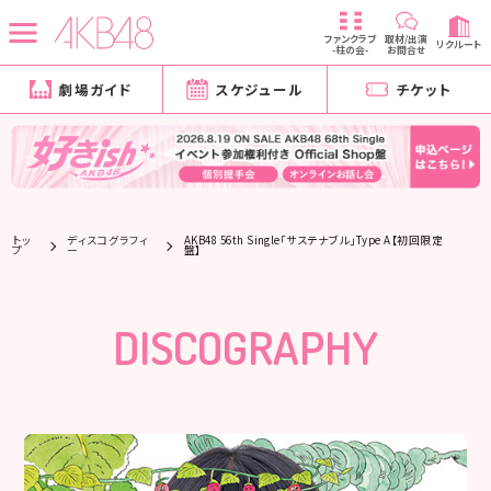
ファンクラブ
取材/出演
リクルート
-柱の会-
お問合せ
劇場ガイド
スケジュール
チケット
トッ
ディスコグラフィ
AKB48 56th Single「サステナブル」Type A【初回限定
プ
ー
盤】
DISCOGRAPHY