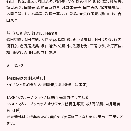
石田千穂(初選抜)、岡田奈々、岡部麟、小栗有以、柏木由紀、倉野尾成美、
坂口渚沙、白間美瑠、須田亜香里、瀧野由美子、田中美久、松井珠理奈、
本間日陽、向井地美音、武藤十夢、村山彩希、★矢作萌夏、横山由依、吉
田朱里
『好きだ 好きだ 好きだ』Team 8
歌田初夏、太田奈緒、大西桃香、岡部 麟、★小栗有以、小田えりな、行天
優莉奈、倉野尾成美、坂口渚沙、佐藤 朱、佐藤七海、下尾みう、永野芹佳、
横山結衣、吉川七瀬、立仙愛理
★…センター
【初回限定盤 封入特典】
・イベント参加券封入(※開催会場、開催日は未定)
【AKB48グループショップ特典(※先着外付け特典)】
・AKB48グループショップ オリジナル絵柄生写真1枚「岡部麟、向井地美
音」(1種)
※先着外付け特典のため、無くなり次第終了となります。予めご了承くだ
さい。