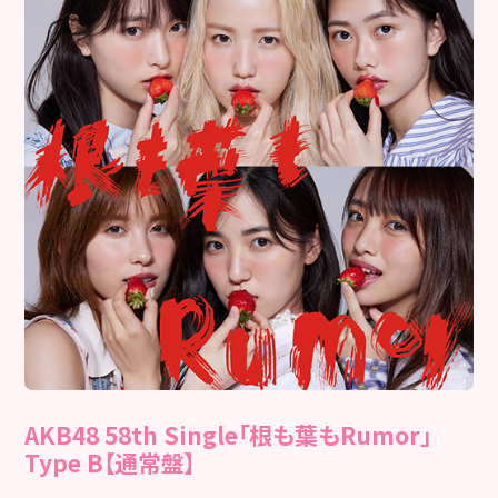
AKB48 58th Single「根も葉もRumor」
Type B【通常盤】