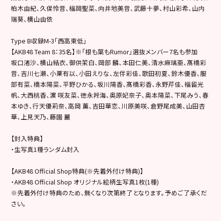
柏木由紀、久保怜音、福岡聖菜、向井地美音、武藤十夢、村山彩希、山内
瑞葵、横山由依
Type B収録M-3「西高東低」
【AKB48 Team 8：35名】※「根も葉もRumor」選抜メンバー7名も参加
坂口渚沙、横山結衣、御供茉白、岡部 麟、本田仁美、清水麻璃亜、髙橋彩
音、吉川七瀬、小栗有以、小田えりな、左伴彩佳、歌田初夏、鈴木優香、服
部有菜、橋本陽菜、平野ひかる、坂川陽香、髙橋彩香、永野芹佳、福留光
帆、大西桃香、濵 咲友菜、徳永羚海、奥原妃奈子、奥本陽菜、下尾みう、春
本ゆき、行天優莉奈、高岡 薫、吉田華恋、川原美咲、倉野尾成美、山田杏
華、上見天乃、藤園 麗
【封入特典】
・生写真1種ランダム封入
【AKB48 Official Shop特典(※先着外付け特典)】
・AKB48 Official Shop オリジナル絵柄生写真1枚(1種)
※先着外付け特典のため、無くなり次第終了となります。予めご了承くだ
さい。