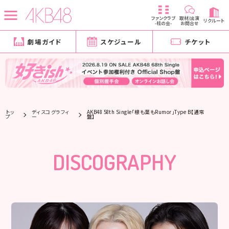
ファンクラブ
取材/出演
リクルート
-柱の会-
お問合せ
劇場ガイド
スケジュール
チケット
トッ
ディスコグラフィ
AKB48 58th Single「根も葉もRumor」Type B【通常
プ
ー
盤】
DISCOGRAPHY