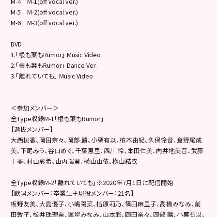
M-4 M-1(off vocal ver.)
M-5 M-2(off vocal ver.)
M-6 M-3(off vocal ver.)
DVD
1.「根も葉もRumor」 Music Video
2.「根も葉もRumor」 Dance Ver.
3.「離れていても」 Music Video
＜参加メンバー＞
全Type収録M-1「根も葉もRumor」
【選抜メンバー】
大西桃香、岡田奈々、岡部 麟、小栗有以、柏木由紀、久保怜音、倉野尾成
美、下尾みう、谷口めぐ、千葉恵里、西川 怜、本田仁美、向井地美音、武藤
十夢、村山彩希、山内瑞葵、横山由依、横山結衣
全Type収録M-2「離れていても」※2020年7月1日に配信開始
【歌唱メンバー：卒業生＋現役メンバー：21名】
板野友美、大島優子、小嶋陽菜、指原莉乃、篠田麻里子、高橋みなみ、前
田敦子、松井珠理奈、峯岸みなみ、山本彩、岡田奈々、岡部 麟、小栗有以、