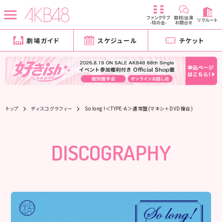
ファンクラブ
取材/出演
リクルート
-柱の会-
お問合せ
劇場ガイド
スケジュール
チケット
トップ
ディスコグラフィー
So long !＜TYPE-A＞通常盤(マキシ＋DVD複合)
DISCOGRAPHY