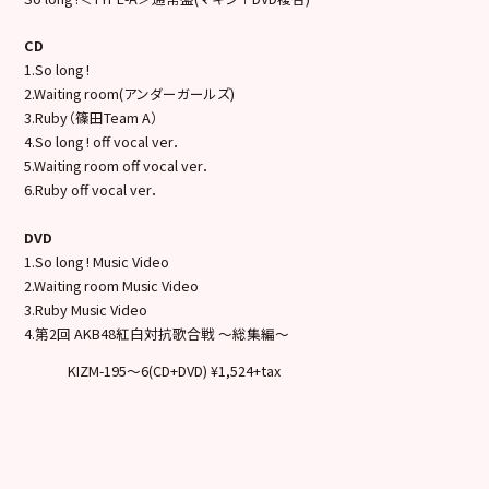
CD
1.So long !
2.Waiting room(アンダーガールズ)
3.Ruby（篠田Team A）
4.So long ! off vocal ver．
5.Waiting room off vocal ver．
6.Ruby off vocal ver．
DVD
1.So long ! Music Video
2.Waiting room Music Video
3.Ruby Music Video
4.第2回 AKB48紅白対抗歌合戦 ～総集編～
KIZM-195～6(CD+DVD) ¥1,524+tax