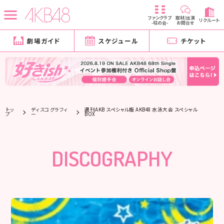
ファンクラブ
取材/出演
リクルート
-柱の会-
お問合せ
劇場ガイド
スケジュール
チケット
トッ
ディスコグラフィ
週刊AKB スペシャル版 AKB48 水泳大会 スペシャル
プ
ー
BOX
DISCOGRAPHY