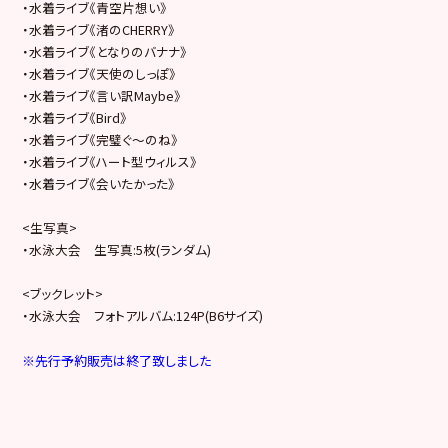
・水着ライブ《青空片想い》
・水着ライブ《渚のCHERRY》
・水着ライブ《となりのバナナ》
・水着ライブ《天使のしっぽ》
・水着ライブ《言い訳Maybe》
・水着ライブ《Bird》
・水着ライブ《完璧ぐ～のね》
・水着ライブ《ハート型ウィルス》
・水着ライブ《会いたかった》
<生写真>
・水泳大会 生写真:5枚(ランダム)
<ブックレット>
・水泳大会 フォトアルバム:124P(B6サイズ)
※先行予約販売は終了致しました