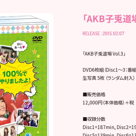
「AKB子兎道場 
RELEASE : 2015.02.07
「AKB子兎道場 Vol.3」
DVD6枚組（Disc1～3：番組
生写真 5枚 （ランダム封入）
■販売価格
12,000円（本体価格）＋税
■収録分数
Disc1=187min, Disc2=1
Disc5=139min, Disc6=1