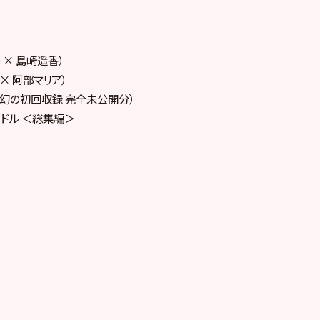
）
 × 島崎遥香）
× 阿部マリア）
幻の初回収録 完全未公開分）
イドル ＜総集編＞