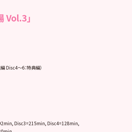
Vol.3」
編 Disc4～6：特典編）
92min, Disc3=215min, Disc4=128min,
30min