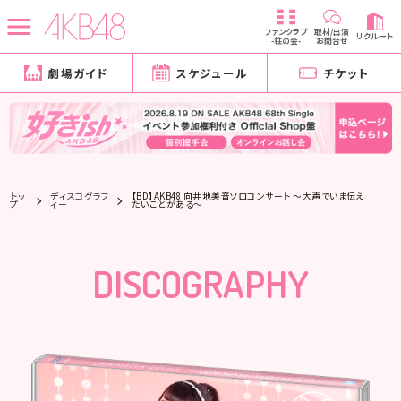
ファンクラブ
取材/出演
リクルート
-柱の会-
お問合せ
劇場ガイド
スケジュール
チケット
トッ
ディスコグラフ
【BD】AKB48 向井地美音ソロコンサート ～大声でいま伝え
プ
ィー
たいことがある～
DISCOGRAPHY