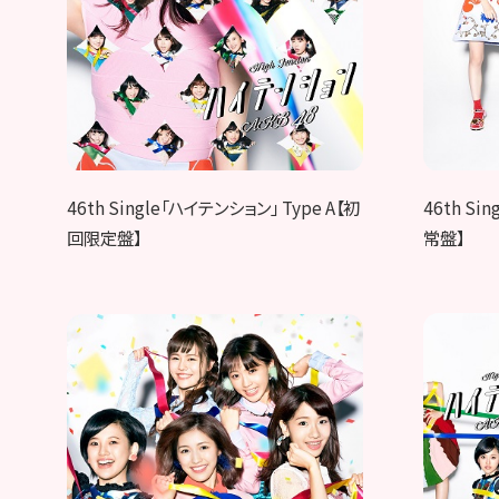
46th Single「ハイテンション」 Type A【初
46th Si
回限定盤】
常盤】