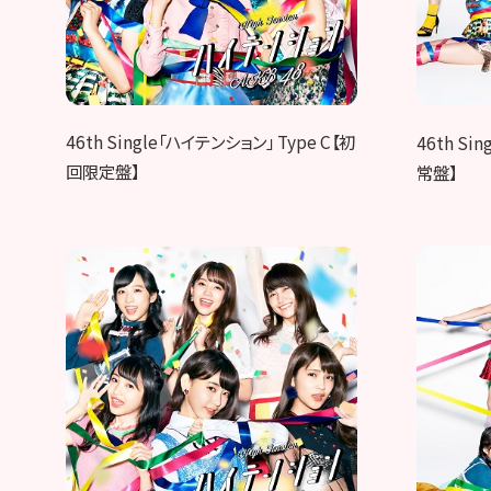
46th Single「ハイテンション」 Type C【初
46th Si
回限定盤】
常盤】