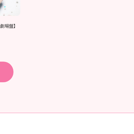
」【劇場盤】