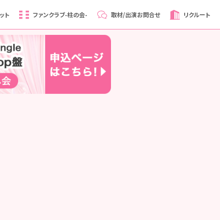
ット
ファンクラブ
-柱の会-
取材/出演
お問合せ
リクルート