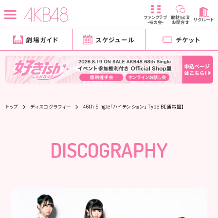
ファンクラブ
取材/出演
リクルート
-柱の会-
お問合せ
劇場ガイド
スケジュール
チケット
トップ
ディスコグラフィー
46th Single「ハイテンション」 Type B【通常盤】
DISCOGRAPHY