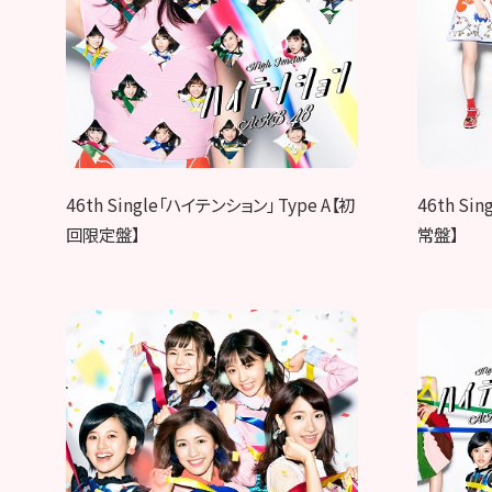
46th Single「ハイテンション」 Type A【初
46th Si
回限定盤】
常盤】