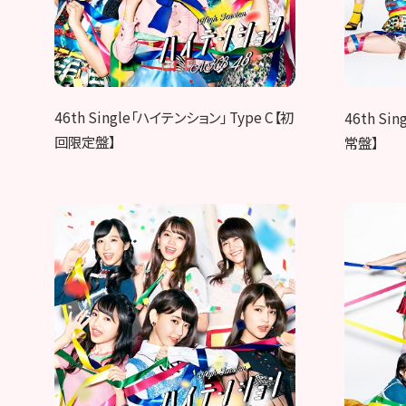
46th Single「ハイテンション」 Type C【初
46th Si
回限定盤】
常盤】