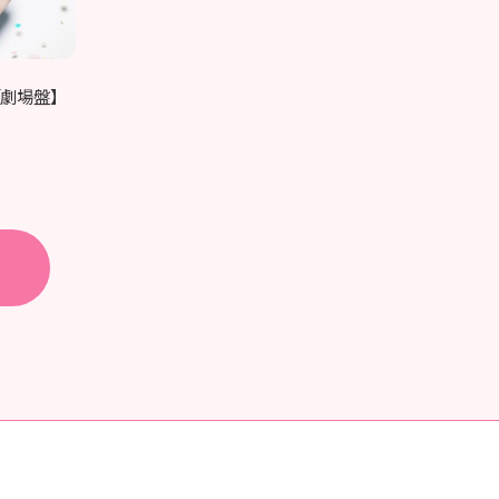
」【劇場盤】