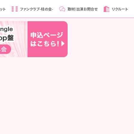
ット
ファンクラブ
-柱の会-
取材/出演
お問合せ
リクルート