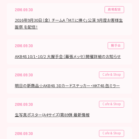
劇場配信
2016.09.30
2016年9月30日（金） チームA 「M.T.に捧ぐ」公演 9月度お客様生
誕祭 を配信！
握手会
2016.09.30
AKB48 10/1・10/2 大握手会（幕張メッセ）開催詳細のお知らせ
Cafe & Shop
2016.09.30
明日の新商品☆AKB48 ３Dカードステッカー・HKT48 缶ミラー
Cafe & Shop
2016.09.30
生写真ポスター(A4サイズ)第89弾 最新情報
Cafe & Shop
2016.09.30