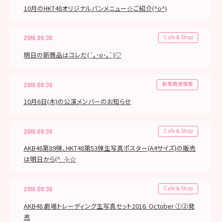
10月のHKT48オリジナルパンメニュー☆ご紹介(^o^)
Cafe & Shop
2016.09.30
明日の新商品はコレだ(´｡･o･｡`)♡
劇場関連情報
2016.09.30
10月6日(木)の公演メンバーのお知らせ
Cafe & Shop
2016.09.30
AKB48第89弾、HKT48第53弾生写真ポスター(A4サイズ)の販売
は明日から(^_-)-☆
Cafe & Shop
2016.09.30
AKB48 劇場トレーディング生写真セット2016. October ①②発
売