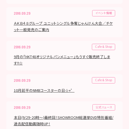
イベント情報
2016.09.29
ＡＫＢ４８グループ ユニットシングル争奪じゃんけん大会／チケ
ット一般発売のご案内
Cafe & Shop
2016.09.29
9月の『HKT48オリジナルパンメニュー』もうすぐ販売終了しま
す!!☆
Cafe & Shop
2016.09.29
10月前半のNMBコースターの日☆+゜
公式ニュース
2016.09.29
本日(9/29･20時～)最終回！SHOWROOM総選挙DVD特別番組/
過去配信動画随時UP！