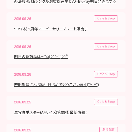
AKB48 45ｔhシングル選抜総選挙 DVD・Blu-ray明日発売です♡
Cafe & Shop
2016.09.26
9.29(木) 5周年アニバーサリープレート販売♪
Cafe & Shop
2016.09.26
明日の新商品は…*ଘ(੭*ˊᵕˋ)੭*ੈ
Cafe & Shop
2016.09.26
若田部遥さんお誕生日おめでとうございます(*^_^*)
Cafe & Shop
2016.09.25
生写真ポスター(A4サイズ)第88弾 最新情報！
劇場配信
2016.09.25