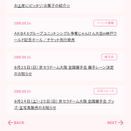
お土産にピッタリ！お菓子の紹介☆
イベント情報
2016.09.24
ＡＫＢ４８グループユニットシングル争奪じゃんけん大会in神戸ワ
ールド記念ホール／チケット先行発売
握手会
2016.09.24
９月２５日（日） 京セラドーム大阪 全国握手会 握手レーン決定
のお知らせ
公式ニュース
2016.09.24
９月２４日（土）・２５日（日） 京セラドーム大阪 全国握手会 グッ
ズ･生写真販売のお知らせ
BACK
NEXT