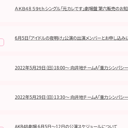
ＡＫＢ４８ ５９ｔｈシングル「元カレです」劇場盤 第六販売のお
6月5日「アイドルの夜明け」公演の出演メンバーとお申し込み
報
2022年5月29日（日）18:00～ 向井地チームA「重力シンパシ
2022年5月29日（日）13:30～ 向井地チームA「重力シンパシ
AKB48劇場 6月5日〜12日の公演スケジュールについて