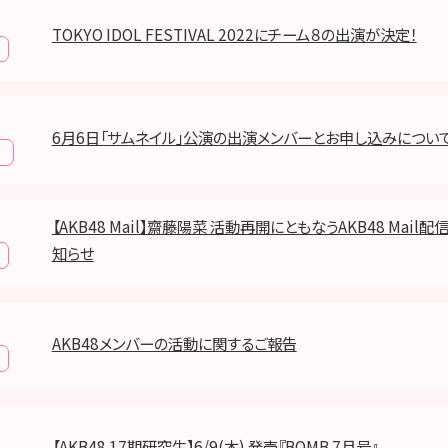
TOKYO IDOL FESTIVAL 2022にチーム８の出演が決定！
6月6日「サムネイル」公演の出演メンバーとお申し込みについ
報
【AKB48 Mail】齋藤陽菜 活動再開にともなうAKB48 Mail
知らせ
AKB48メンバーの活動に関するご報告
【AKB48 17期研究生】6/9(木) 発売『BOMB 7月号』