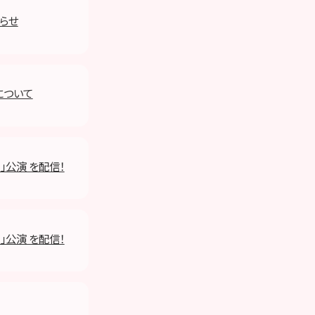
知らせ
について
ー」公演 を配信！
ー」公演 を配信！