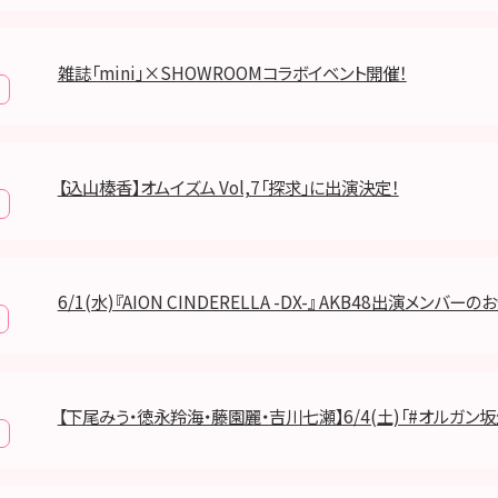
雑誌「mini」×SHOWROOMコラボイベント開催！
【込山榛香】オムイズム Vol,7「探求」に出演決定！
6/1(水)『AION CINDERELLA -DX-』 AKB48出演メンバー
【下尾みう・徳永羚海・藤園麗・吉川七瀬】6/4(土)「#オルガン