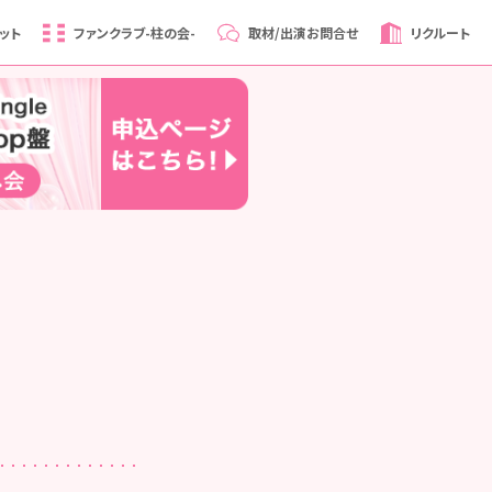
ット
ファンクラブ
-柱の会-
取材/出演
お問合せ
リクルート