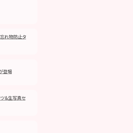
le(忘れ物防止タ
』が登場
シャツ＆生写真セ