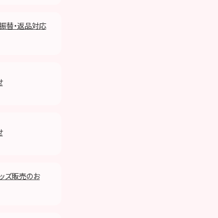
）振替・返品対応
せ
せ
】グッズ販売のお