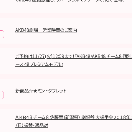
AKB48劇場 営業時間のご案内
報
ご予約は11/27(火)12:59まで！『AKB48/AKB48 チーム8 
ース 48プレミアムモデル』
新商品☆★ミントタブレット
ＡＫＢ４８ チーム８ 佐藤栞（新潟県） 劇場盤 大握手会２０１８年
（日）振替・返品対