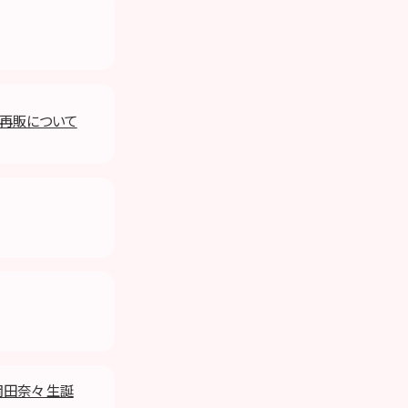
三再販について
岡田奈々 生誕