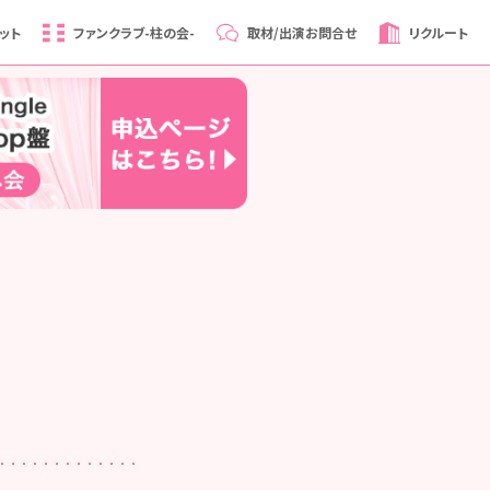
ット
ファンクラブ
-柱の会-
取材/出演
お問合せ
リクルート