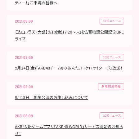
ティー！」ご来場の皆様へ
公式ニュース
2021.09.09
【込山、行天・大盛】9/10(金)17:20～未成仏百物語公開記念LINE
ライブ
公式ニュース
2021.09.09
9月24日(金)「AKB48チーム8のあんた、ロケロケ！ターボ」放送！
劇場関連情報
2021.09.09
9月15日 劇場公演のお申し込みについて
公式ニュース
2021.09.09
AKB48 新ゲームアプリ『AKB48 WORLD』サービス開始のお知ら
せ！