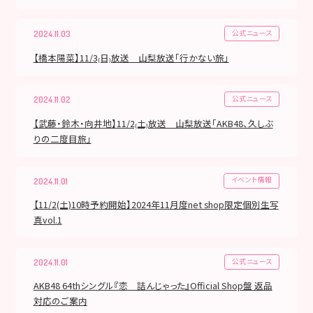
公式ニュース
2024.11.03
【橋本陽菜】11/3₍日₎放送 山梨放送「行かない旅」
公式ニュース
2024.11.02
【武藤・鈴木・向井地】11/2₍土₎放送 山梨放送「AKB48、久しぶ
りの二度目旅」
イベント情報
2024.11.01
【11/2(土)10時予約開始】2024年11月度net shop限定個別生写
真vol.1
公式ニュース
2024.11.01
AKB48 64thシングル『恋 詰んじゃった』Official Shop盤 返品
対応のご案内