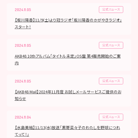
公式ニュース
2024.11.05
【坂川陽香】11/9(土)より冠ラジオ「坂川陽香のかがやきラジオ」
スタート！
公式ニュース
2024.11.05
AKB48 10thアルバム「タイトル未定」OS盤 第4販売開始のご案
内
公式ニュース
2024.11.05
【AKB48 Mail】2024年11月度 お試しメールサービスご提供のお
知らせ
公式ニュース
2024.11.04
【水島美結】11/13(水)放送「黒嵜菜々子のわたしを野球につれ
てって！」