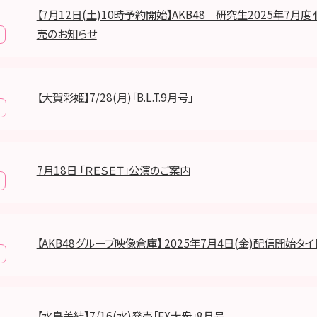
【7月12日(土)10時予約開始】AKB48 研究生2025年7月
売のお知らせ
【大賀彩姫】7/28(月)「B.L.T.9月号」
7月18日 「ＲＥＳＥＴ」公演のご案内
【AKB48グループ映像倉庫】 2025年7月4日(金)配信開始タ
【水島美結】7/16(水)発売「EX大衆」8月号