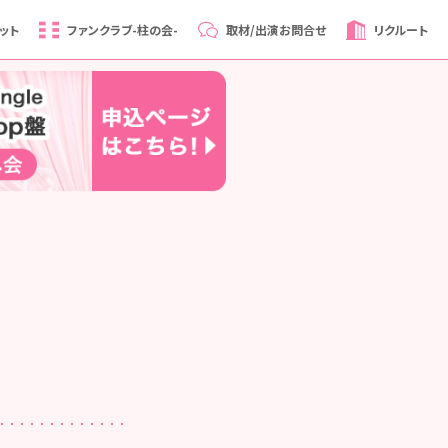
ット
ファンクラブ
-柱の会-
取材/出演
お問合せ
リクルート