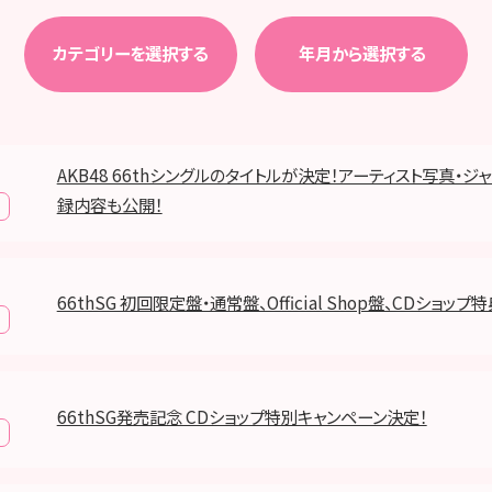
カテゴリーを選択する
年月から選択する
AKB48 66thシングルのタイトルが決定！アーティスト写真・ジ
録内容も公開！
66thSG 初回限定盤・通常盤、Official Shop盤、CDショッ
66thSG発売記念 CDショップ特別キャンペーン決定！