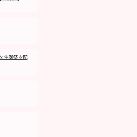
衣 生誕祭 を配
！