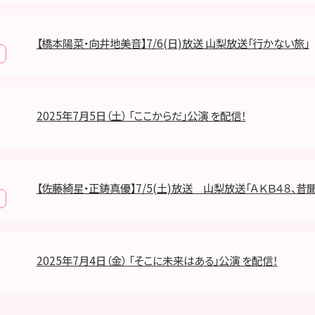
【橋本陽菜・向井地美音】7/6(日)放送 山梨放送「行かない旅」
2025年7月5日（土） 「ここからだ」公演 を配信！
【佐藤綺星・正鋳真優】7/5(土)放送 山梨放送「ＡＫＢ４８、昔
2025年7月4日（金） 「そこに未来はある」公演 を配信！