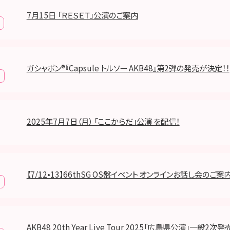
7月15日 「ＲＥＳＥＴ」公演のご案内
ガシャポン®︎『Capsule トルソー AKB48』第2弾の発売が決定！！
2025年7月7日（月） 「ここからだ」公演 を配信！
【7/12•13】66thSG OS盤イベント オンラインお話し会のご案
AKB48 20th Year Live Tour 2025「広島県公演」一般2