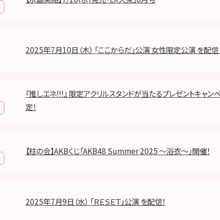
2025年7月10日（木） 「ここからだ」公演 女性限定公演 を配信
『推しエネ!!!』 限定アクリルスタンドが当たるプレゼントキャン
定！
【柱の会】AKBくじ「AKB48 Summer 2025 ～浴衣～」開催！
2025年7月9日（水） 「ＲＥＳＥＴ」公演 を配信！