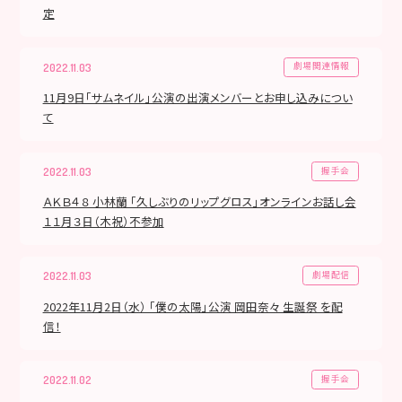
定
劇場関連情報
2022.11.03
11月9日「サムネイル」公演の出演メンバーとお申し込みについ
て
握手会
2022.11.03
ＡＫＢ４８ 小林蘭 「久しぶりのリップグロス」オンラインお話し会
１１月３日（木祝）不参加
劇場配信
2022.11.03
2022年11月2日（水） 「僕の太陽」公演 岡田奈々 生誕祭 を配
信！
握手会
2022.11.02