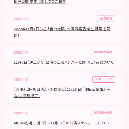
稲垣香織 卒業に関してのご報告
劇場配信
2022.11.02
2022年11月1日（火） 「僕の太陽」公演 稲垣香織 生誕祭 を配
信！
劇場関連情報
2022.11.01
11月7日「逆上がり」公演の出演メンバーとお申し込みについて
公式ニュース
2022.11.01
【吉川七瀬・坂口渚沙・永野芹佳】11/13(日)「津田沼献血ルー
ム」に来場決定！
劇場関連情報
2022.11.01
AKB48劇場 11月7日〜11月13日の公演スケジュールについて