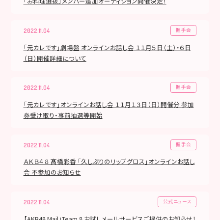
「お料理選抜」メンバー追加オーディション開催決定！
握手会
2022.11.04
「元カレです」劇場盤 オンラインお話し会 １１月５日（土）・６日
（日）開催詳細について
握手会
2022.11.04
「元カレです」オンラインお話し会 １１月１３日（日）開催分 参加
券受け取り・事前抽選等開始
握手会
2022.11.04
ＡＫＢ４８ 髙橋彩香 「久しぶりのリップグロス」オンラインお話し
会 不参加のお知らせ
公式ニュース
2022.11.04
【AKB48 Mail』Team 8 お試しメールサービスご提供のお知らせ！